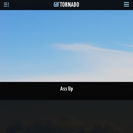
GIF
TORNADO
Ass Up