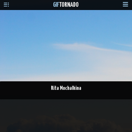
GIF
TORNADO
Rita Mochalkina