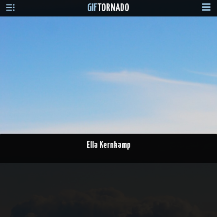
GIF
TORNADO
Ella Kernkamp