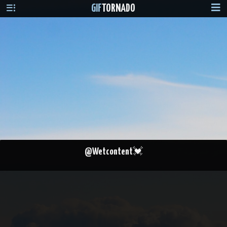
GIF
TORNADO
@Wetcontent💓